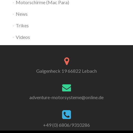
Motorschirme (Mac Para)
News
Trikes
Videos
Galgenheck 19 66822 Lebach
adventure-motorsysteme@online.de
+49 (0) 6806/9310286