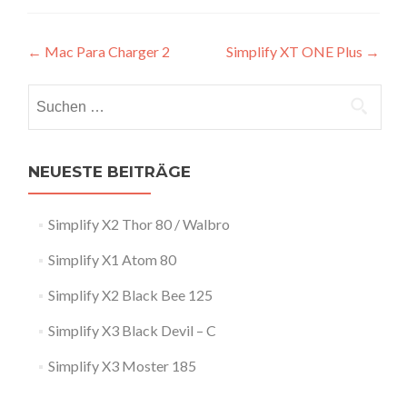
Artikel-
←
Mac Para Charger 2
Simplify XT ONE Plus
→
Navigation
Suchen
nach:
NEUESTE BEITRÄGE
Simplify X2 Thor 80 / Walbro
Simplify X1 Atom 80
Simplify X2 Black Bee 125
Simplify X3 Black Devil – C
Simplify X3 Moster 185